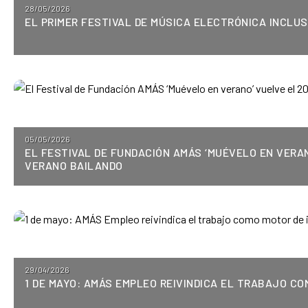
Posted
28/05/2026
EL PRIMER FESTIVAL DE MÚSICA ELECTRÓNICA INCLUS
on
Posted
05/05/2026
EL FESTIVAL DE FUNDACIÓN AMÁS ‘MUÉVELO EN VERAN
on
VERANO BAILANDO
Posted
29/04/2026
1 DE MAYO: AMÁS EMPLEO REIVINDICA EL TRABAJO C
on