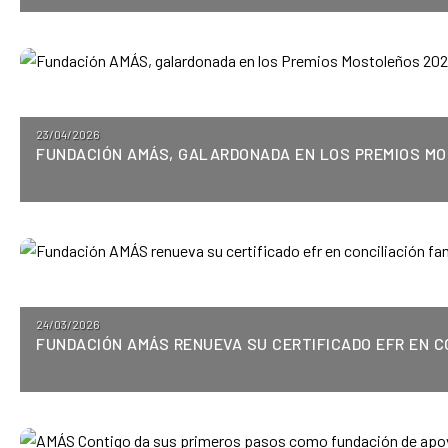
Posted
23/04/2026
FUNDACIÓN AMÁS, GALARDONADA EN LOS PREMIOS MO
on
Posted
24/03/2026
FUNDACIÓN AMÁS RENUEVA SU CERTIFICADO EFR EN C
on