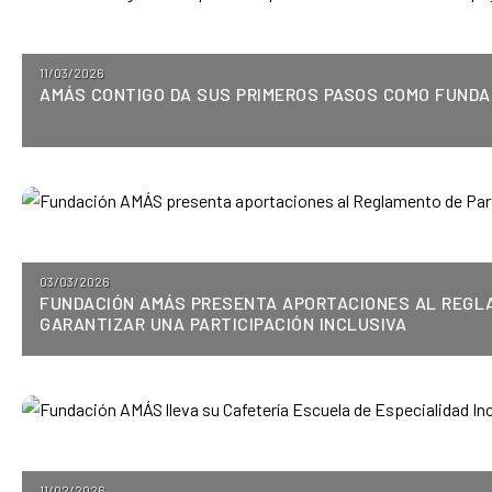
Posted
11/03/2026
AMÁS CONTIGO DA SUS PRIMEROS PASOS COMO FUNDAC
on
Posted
03/03/2026
FUNDACIÓN AMÁS PRESENTA APORTACIONES AL REGLA
on
GARANTIZAR UNA PARTICIPACIÓN INCLUSIVA
Posted
11/02/2026