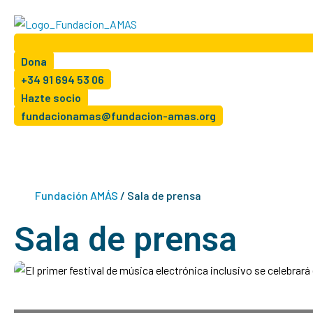
Ir
al
contenido
Dona
+34 91 694 53 06
Hazte socio
fundacionamas@fundacion-amas.org
Fundación AMÁS
/
Sala de prensa
Sala de prensa