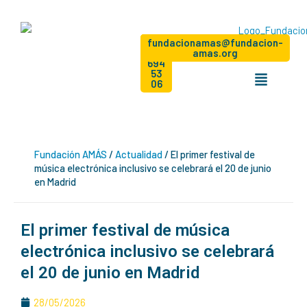
Ir
al
contenido
Dona
+34
Hazte
fundacionamas@fundacion-
socio
91
amas.org
694
Menú
53
06
Fundación AMÁS
/
Actualidad
/
El primer festival de
música electrónica inclusivo se celebrará el 20 de junio
en Madrid
El primer festival de música
electrónica inclusivo se celebrará
el 20 de junio en Madrid
28/05/2026