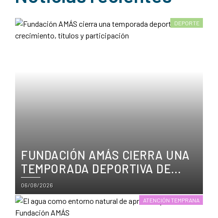
DEPORTE
FUNDACIÓN AMÁS CIERRA UNA
TEMPORADA DEPORTIVA DE
CRECIMIENTO, TÍTULOS Y
Posted
06/08/2026
PARTICIPACIÓN
on
ATENCIÓN TEMPRANA