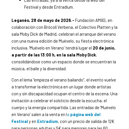
Las entradas, ya a la venta desde la web del
Festival y desde Entradium.
Leganés, 28 de mayo de 2026.-
Fundación AMÁS, en
colaboración con Brócoli Verbena, el Colectivo Platten y la
sala Moby Dick de Madrid, celebran el arranque del verano
con una nueva edición de Muévelo, su fiesta electrónica
inclusiva. ‘Muévelo en Verano’ tendrá lugar el
20 de junio,
a partir de las 13:00 h, en la sala Moby Dick
,
consolidándose como un espacio donde se encuentran la
música, el baile y la diversidad.
Con el lema “empieza el verano bailando”, el evento vuelve
a transformar la electrónica en un lugar donde artistas
con y sin discapacidad ocupan el centro de la escena. Una
invitación a celebrar el solsticio desde la escucha, el
cuerpo y la energía compartida. Las entradas de ‘Muévelo
en Verano’ salen a la venta en l
a
página web del
Festival
y en
Entradium
, con un precio de salida de 12€
para personas adultas y 5€ para menores para las 60