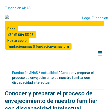
Ir
Fundación AMÁS
al
contenido
Dona
+34 91 694 53 06
Hazte socio
fundacionamas@fundacion-amas.org
Menú
Fundación AMÁS
/
Actualidad
/
Conocer y preparar el
proceso de envejecimiento de nuestro familiar con
discapacidad intelectual
Conocer y preparar el proceso de
envejecimiento de nuestro familiar
con discapacidad intelectual