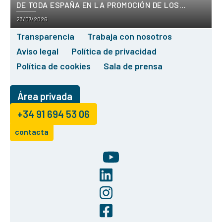
DE TODA ESPAÑA EN LA PROMOCIÓN DE LOS
VALORES ÉTICOS DE PLENA INCLUSIÓN
Posted
23/07/2026
on
Transparencia
Trabaja con nosotros
Aviso legal
Política de privacidad
Política de cookies
Sala de prensa
Área privada
+34 91 694 53 06
contacta