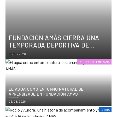
FUNDACIÓN AMÁS CIERRA UNA
TEMPORADA DEPORTIVA DE
CRECIMIENTO, TÍTULOS Y
Posted
06/08/2026
PARTICIPACIÓN
on
ATENCIÓN TEMPRANA
EL AGUA COMO ENTORNO NATURAL DE
APRENDIZAJE EN FUNDACIÓN AMÁS
Posted
05/08/2026
on
STEIA