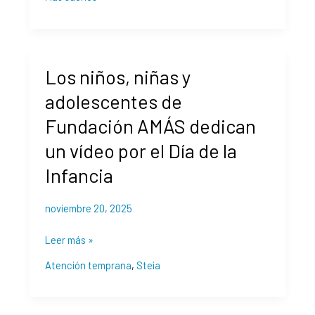
vida
Los
Los niños, niñas y
niños,
niñas
adolescentes de
y
Fundación AMÁS dedican
adolescentes
de
un vídeo por el Día de la
Fundación
Infancia
AMÁS
dedican
noviembre 20, 2025
un
vídeo
Leer más »
por
el
Atención temprana
,
Steia
Día
de
la