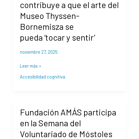
contribuye a que el arte del
Temprana
a
Museo Thyssen-
que
el
Bornemisza se
arte
pueda ‘tocar y sentir’
del
Museo
noviembre 27, 2025
Thyssen-
Bornemisza se
Leer más »
pueda ‘tocar
y
Accesibilidad cognitiva
sentir’
Fundación
Fundación AMÁS participa
AMÁS
participa
en la Semana del
en
Voluntariado de Móstoles
la