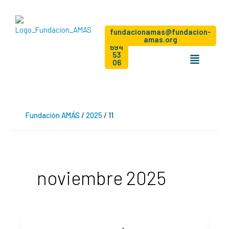
Ir
al
contenido
Dona
+34
Hazte
fundacionamas@fundacion-
socio
91
amas.org
694
Menú
53
06
Fundación AMÁS
/
2025
/
11
noviembre 2025
Fundación