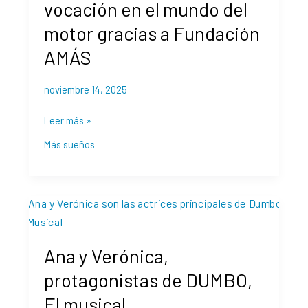
vocación en el mundo del
el
motor gracias a Fundación
mundo
del
AMÁS
motor
gracias
noviembre 14, 2025
a
Fundación
Leer más »
AMÁS
Más sueños
Ana
y
Verónica,
Ana y Verónica,
protagonistas
de
protagonistas de DUMBO,
DUMBO,
El musical
El