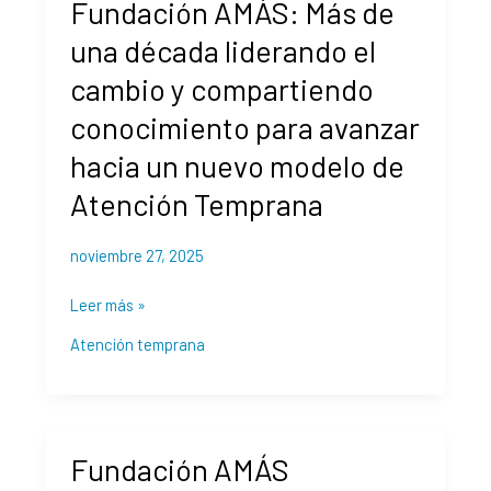
Fundación AMÁS: Más de
AMÁS:
Más
una década liderando el
de
cambio y compartiendo
una
década
conocimiento para avanzar
liderando
hacia un nuevo modelo de
el
cambio
Atención Temprana
y
compartiendo
noviembre 27, 2025
conocimiento
para
Leer más »
avanzar
Atención temprana
hacia
un
nuevo
modelo
Fundación
de
Fundación AMÁS
AMÁS
Atención
contribuye