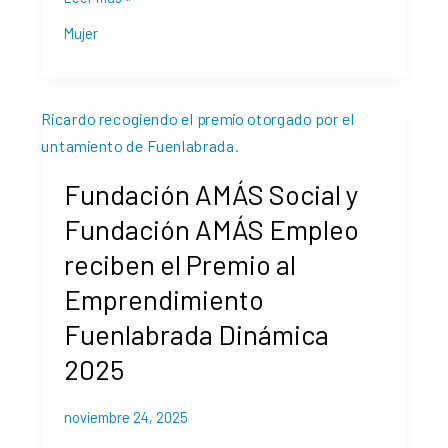
en
Mujer
el
25N
Fundación
AMÁS
Social
Fundación AMÁS Social y
y
Fundación
Fundación AMÁS Empleo
AMÁS
reciben el Premio al
Empleo
reciben
Emprendimiento
el
Fuenlabrada Dinámica
Premio
al
2025
Emprendimiento
Fuenlabrada
noviembre 24, 2025
Dinámica