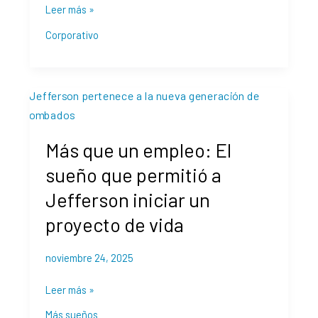
2025
Leer más »
Corporativo
Más
que
un
Más que un empleo: El
empleo:
El
sueño que permitió a
sueño
Jefferson iniciar un
que
permitió
proyecto de vida
a
Jefferson
noviembre 24, 2025
iniciar
un
Leer más »
proyecto
Más sueños
de