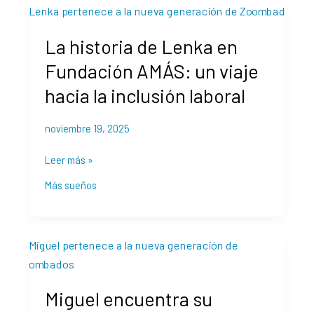
La
Infancia
historia
La historia de Lenka en
de
Lenka
Fundación AMÁS: un viaje
en
hacia la inclusión laboral
Fundación
AMÁS:
un
noviembre 19, 2025
viaje
Leer más »
hacia
la
Más sueños
inclusión
laboral
Miguel
encuentra
su
Miguel encuentra su
vocación
en