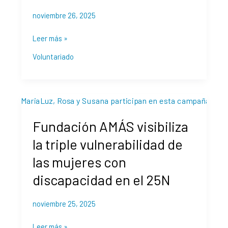
Semana
del
noviembre 26, 2025
Voluntariado
Leer más »
de
Móstoles
Voluntariado
Fundación
AMÁS
Fundación AMÁS visibiliza
visibiliza
la
la triple vulnerabilidad de
triple
las mujeres con
vulnerabilidad
de
discapacidad en el 25N
las
mujeres
noviembre 25, 2025
con
discapacidad
Leer más »