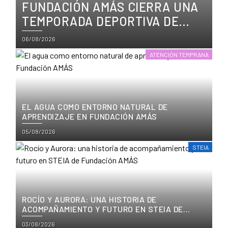
FUNDACIÓN AMÁS CIERRA UNA
TEMPORADA DEPORTIVA DE
CRECIMIENTO, TÍTULOS Y
Posted
06/08/2026
PARTICIPACIÓN
on
ATENCIÓN TEMPRANA
EL AGUA COMO ENTORNO NATURAL DE
APRENDIZAJE EN FUNDACIÓN AMÁS
Posted
05/08/2026
on
STEIA
ROCÍO Y AURORA: UNA HISTORIA DE
ACOMPAÑAMIENTO Y FUTURO EN STEIA DE
FUNDACIÓN AMÁS
Posted
03/08/2026