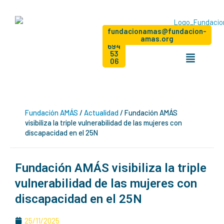
Ir
al
contenido
Dona
+34
Hazte
fundacionamas@fundacion-
socio
91
amas.org
694
Menú
53
06
Fundación AMÁS
/
Actualidad
/
Fundación AMÁS
visibiliza la triple vulnerabilidad de las mujeres con
discapacidad en el 25N
Fundación AMÁS visibiliza la triple
vulnerabilidad de las mujeres con
discapacidad en el 25N
25/11/2025