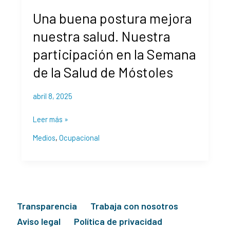
buena
Una buena postura mejora
postura
mejora
nuestra salud. Nuestra
nuestra
participación en la Semana
salud.
Nuestra
de la Salud de Móstoles
participación
en
abril 8, 2025
la
Semana
Leer más »
de
Medios
,
Ocupacional
la
Salud
de
Móstoles
Transparencia
Trabaja con nosotros
Aviso legal
Política de privacidad