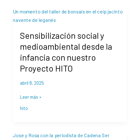
Sensibilización
social
y
Sensibilización social y
medioambiental
desde
medioambiental desde la
la
infancia con nuestro
infancia
con
Proyecto HITO
nuestro
Proyecto
abril 8, 2025
HITO
Leer más »
hito
Una