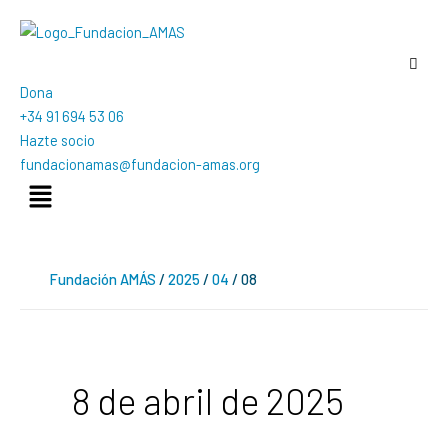
Ir
al
contenido
Dona
+34 91 694 53 06
Hazte socio
fundacionamas@fundacion-amas.org
Menú
Fundación AMÁS
/
2025
/
04
/
08
8 de abril de 2025