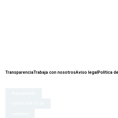
Transparencia
Trabaja con nosotros
Aviso legal
Política d
Área privada
+34 91 694 53 06
contacta