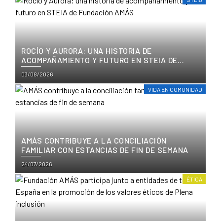
ROCÍO Y AURORA: UNA HISTORIA DE
ACOMPAÑAMIENTO Y FUTURO EN STEIA DE
FUNDACIÓN AMÁS
Posted
03/08/2026
on
VIDA EN COMUNIDAD
AMÁS CONTRIBUYE A LA CONCILIACIÓN
FAMILIAR CON ESTANCIAS DE FIN DE SEMANA
Posted
24/07/2026
on
ÉTICA