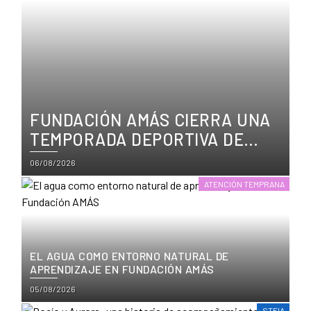
FUNDACIÓN AMÁS CIERRA UNA
TEMPORADA DEPORTIVA DE
CRECIMIENTO, TÍTULOS Y
Posted
06/08/2026
PARTICIPACIÓN
on
ATENCIÓN TEMPRANA
EL AGUA COMO ENTORNO NATURAL DE
APRENDIZAJE EN FUNDACIÓN AMÁS
Posted
05/08/2026
on
STEIA