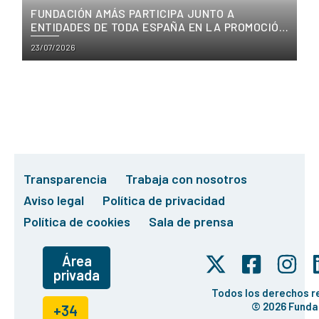
FUNDACIÓN AMÁS PARTICIPA JUNTO A
ENTIDADES DE TODA ESPAÑA EN LA PROMOCIÓN
DE LOS VALORES ÉTICOS DE PLENA INCLUSIÓN
Posted
23/07/2026
on
Transparencia
Trabaja con nosotros
Aviso legal
Política de privacidad
Política de cookies
Sala de prensa
Área
privada
Todos los derechos 
© 2026 Funda
+34