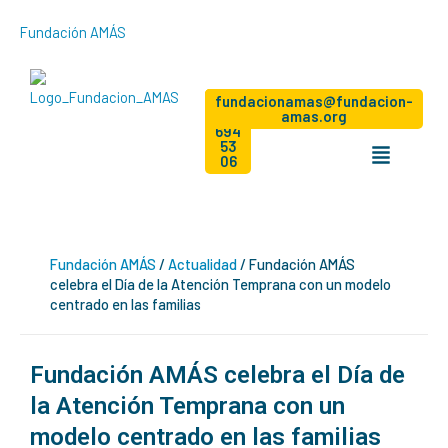
Ir
Fundación AMÁS
al
contenido
Dona
+34
Hazte
fundacionamas@fundacion-
socio
91
amas.org
694
Menú
53
06
Fundación AMÁS
/
Actualidad
/
Fundación AMÁS
celebra el Día de la Atención Temprana con un modelo
centrado en las familias
Fundación AMÁS celebra el Día de
la Atención Temprana con un
modelo centrado en las familias