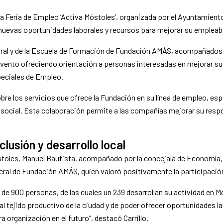
 Feria de Empleo ‘Activa Móstoles’, organizada por el Ayuntamiento 
 nuevas oportunidades laborales y recursos para mejorar su empleabi
boral y de la Escuela de Formación de Fundación AMÁS, acompañados
 evento ofreciendo orientación a personas interesadas en mejorar 
peciales de Empleo.
e los servicios que ofrece la Fundación en su línea de empleo, esp
 social. Esta colaboración permite a las compañías mejorar su resp
lusión y desarrollo local
óstoles, Manuel Bautista, acompañado por la concejala de Economía, 
neral de Fundación AMÁS, quien valoró positivamente la participación
 de 900 personas, de las cuales un
239
desarrollan su actividad en M
l tejido productivo de la ciudad y de poder ofrecer oportunidades l
 organización en el futuro”, destacó Carrillo.