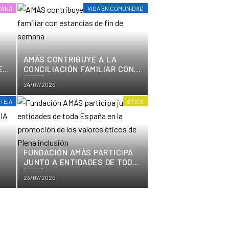
RANA
VIDA EN COMUNIDAD
AMÁS CONTRIBUYE A LA
EN
CONCILIACIÓN FAMILIAR CON
ESTANCIAS DE FIN DE SEMANA
Posted
24/07/2026
on
TEIA
ÉTICA
FUNDACIÓN AMÁS PARTICIPA
JUNTO A ENTIDADES DE TODA
O
ESPAÑA EN LA PROMOCIÓN DE
Posted
23/07/2026
LOS VALORES ÉTICOS DE
PLENA INCLUSIÓN
on