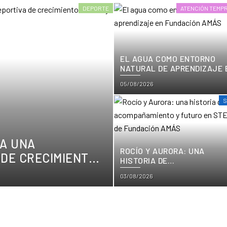
DEPORTE
ATENCIÓN TEMP
EL AGUA COMO ENTORNO
NATURAL DE APRENDIZAJE 
FUNDACIÓN AMÁS
Posted
05/08/2026
on
S
RA UNA
ROCÍO Y AURORA: UNA
DE CRECIMIENTO,
HISTORIA DE
ÓN
ACOMPAÑAMIENTO Y FUTUR
Posted
03/08/2026
EN STEIA DE FUNDACIÓN
AMÁS
on