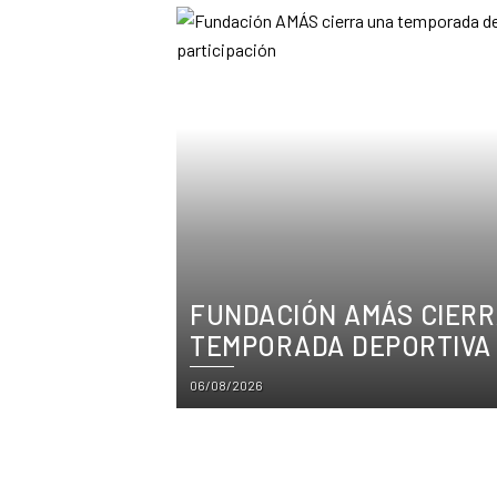
FUNDACIÓN AMÁS CIER
TEMPORADA DEPORTIVA 
TÍTULOS Y PARTICIPACI
Posted
06/08/2026
on