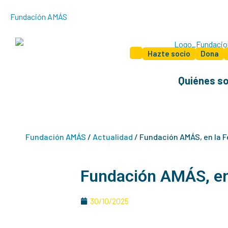
Ir
Fundación AMÁS
al
contenido
Hazte socio
Dona
Quiénes s
Fundación AMÁS
/
Actualidad
/
Fundación AMÁS, en la F
Fundación AMÁS, en 
30/10/2025