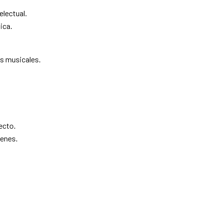
lectual.
ica.
s musicales.
ecto.
venes.