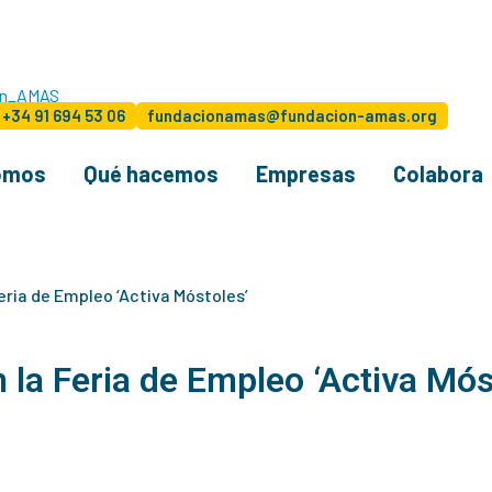
+34 91 694 53 06
fundacionamas@fundacion-amas.org
omos
Qué hacemos
Empresas
Colabora
eria de Empleo ‘Activa Móstoles’
la Feria de Empleo ‘Activa Mós