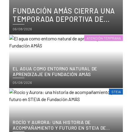
FUNDACIÓN AMÁS CIERRA UNA
TEMPORADA DEPORTIVA DE
CRECIMIENTO, TÍTULOS Y
Posted
06/08/2026
PARTICIPACIÓN
on
ATENCIÓN TEMPRANA
EL AGUA COMO ENTORNO NATURAL DE
APRENDIZAJE EN FUNDACIÓN AMÁS
Posted
05/08/2026
on
STEIA
ROCÍO Y AURORA: UNA HISTORIA DE
ACOMPAÑAMIENTO Y FUTURO EN STEIA DE