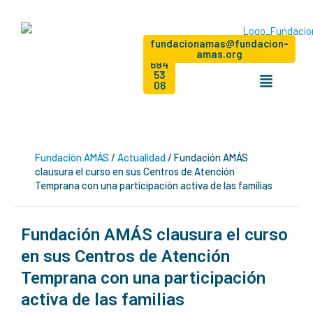
Ir
al
contenido
Dona
+34
Hazte
fundacionamas@fundacion-
socio
91
amas.org
694
Menú
53
06
Fundación AMÁS
/
Actualidad
/
Fundación AMÁS
clausura el curso en sus Centros de Atención
Temprana con una participación activa de las familias
Fundación AMÁS clausura el curso
en sus Centros de Atención
Temprana con una participación
activa de las familias