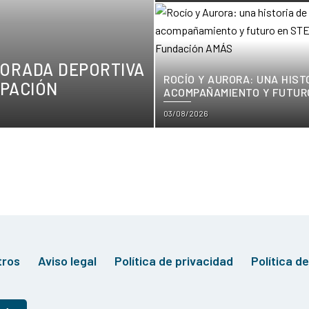
on
PORADA DEPORTIVA
ROCÍO Y AURORA: UNA HIST
IPACIÓN
ACOMPAÑAMIENTO Y FUTURO
DE FUNDACIÓN AMÁS
Posted
03/08/2026
on
tros
Aviso legal
Política de privacidad
Política d