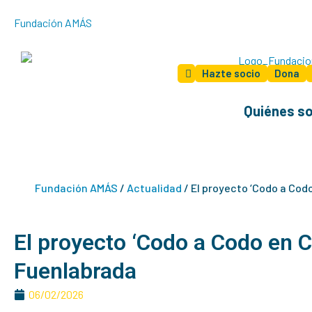
Ir
Fundación AMÁS
al
contenido
Hazte socio
Dona
Quiénes s
Fundación AMÁS
/
Actualidad
/
El proyecto ‘Codo a Co
El proyecto ‘Codo a Codo en
Fuenlabrada
06/02/2026