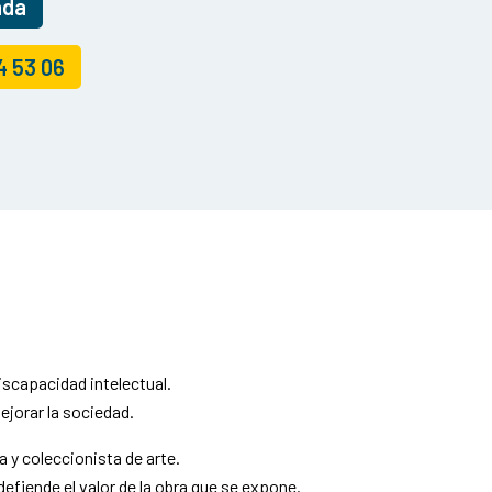
ada
4 53 06
iscapacidad intelectual.
ejorar la sociedad.
 y coleccionista de arte.
efiende el valor de la obra que se expone.