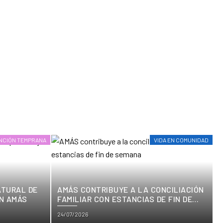
NCIÓN TEMPRANA
VIDA EN COMUNIDAD
ATURAL DE
AMÁS CONTRIBUYE A LA CONCILIACIÓN
N AMÁS
FAMILIAR CON ESTANCIAS DE FIN DE
SEMANA
Posted
24/07/2026