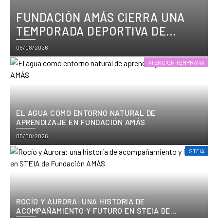
FUNDACIÓN AMÁS CIERRA UNA
TEMPORADA DEPORTIVA DE
CRECIMIENTO, TÍTULOS Y
Posted
06/08/2026
PARTICIPACIÓN
on
ATENCIÓN TEMPRANA
EL AGUA COMO ENTORNO NATURAL DE
APRENDIZAJE EN FUNDACIÓN AMÁS
Posted
05/08/2026
on
STEIA
ROCÍO Y AURORA: UNA HISTORIA DE
ACOMPAÑAMIENTO Y FUTURO EN STEIA DE