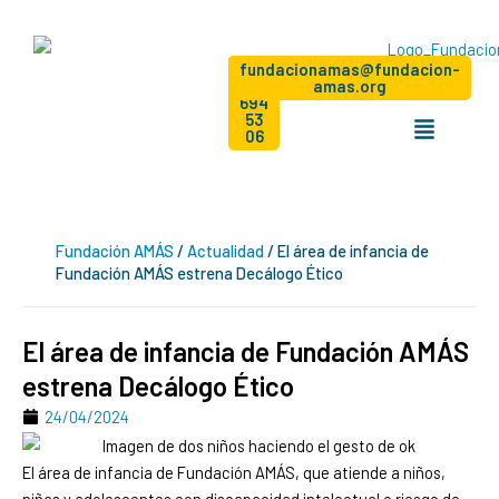
Ir
al
contenido
Dona
+34
Hazte
fundacionamas@fundacion-
socio
91
amas.org
694
Menú
53
06
Fundación AMÁS
/
Actualidad
/
El área de infancia de
Fundación AMÁS estrena Decálogo Ético
El área de infancia de Fundación AMÁS
estrena Decálogo Ético
24/04/2024
El área de infancia de Fundación AMÁS, que atiende a niños,