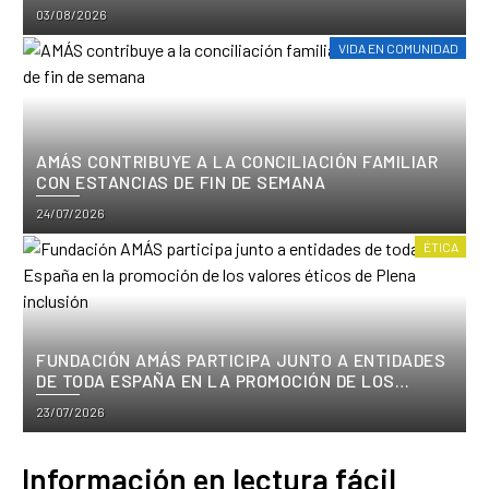
FUNDACIÓN AMÁS
Posted
03/08/2026
on
VIDA EN COMUNIDAD
AMÁS CONTRIBUYE A LA CONCILIACIÓN FAMILIAR
CON ESTANCIAS DE FIN DE SEMANA
Posted
24/07/2026
on
ÉTICA
FUNDACIÓN AMÁS PARTICIPA JUNTO A ENTIDADES
DE TODA ESPAÑA EN LA PROMOCIÓN DE LOS
VALORES ÉTICOS DE PLENA INCLUSIÓN
Posted
23/07/2026
on
Información en lectura fácil