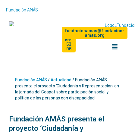
Ir
Fundación AMÁS
al
contenido
Dona
+34
Hazte
fundacionamas@fundacion-
socio
91
amas.org
694
Menú
53
06
Fundación AMÁS
/
Actualidad
/
Fundación AMÁS
presenta el proyecto ‘Ciudadanía y Representación’ en
la jornada del Ceapat sobre participación social y
política de las personas con discapacidad
Fundación AMÁS presenta el
proyecto ‘Ciudadanía y