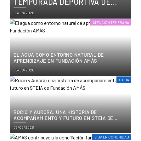
TEMPORADA DEPORTIVA DE
CRECIMIENTO, TÍTULOS Y
Posted
06/08/2026
PARTICIPACIÓN
on
ATENCIÓN TEMPRANA
EL AGUA COMO ENTORNO NATURAL DE
APRENDIZAJE EN FUNDACIÓN AMÁS
Posted
05/08/2026
on
STEIA
ROCÍO Y AURORA: UNA HISTORIA DE
ACOMPAÑAMIENTO Y FUTURO EN STEIA DE
FUNDACIÓN AMÁS
Posted
03/08/2026
on
VIDA EN COMUNIDAD